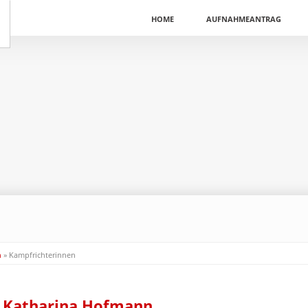
Navigation
überspringen
HOME
AUFNAHMEANTRAG
n
»
Kampfrichterinnen
Katharina Hofmann