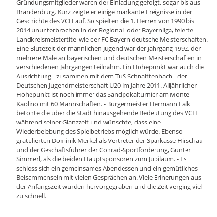
Gründungsmitglieder waren der Einladung gefolgt, sogar bis aus
RW
Brandenburg. Kurz zeigte er einige markante Ereignisse in der
Geschichte des VCH auf. So spielten die 1. Herren von 1990 bis
Unser
2014 ununterbrochen in der Regional- oder Bayernliga, feierte
Klub
Landkreismeistertitel wie der FC Bayern deutsche Meisterschaften.
Historie
Eine Blütezeit der männlichen Jugend war der Jahrgang 1992, der
FAF
mehrere Male an bayerischen und deutschen Meisterschaften in
verschiedenen Jahrgängen teilnahm. Ein Höhepunkt war auch die
Unser
Ausrichtung - zusammen mit dem TuS Schnaittenbach - der
Klub
Deutschen Jugendmeisterschaft U20 im Jahre 2011. Alljährlicher
Zur
Höhepunkt ist noch immer das Sandpokalturnier am Monte
Homepage
Kaolino mit 60 Mannschaften. - Bürgermeister Hermann Falk
betonte die über die Stadt hinausgehende Bedeutung des VCH
Schwimmen
während seiner Glanzzeit und wünschte, dass eine
Vorstand
Wiederbelebung des Spielbetriebs möglich würde. Ebenso
gratulierten Dominik Merkel als Vertreter der Sparkasse Hirschau
Turnen
und der Geschäftsführer der Conrad-Sportförderung, Günter
Simmerl, als die beiden Hauptsponsoren zum Jubiläum. - Es
Unser
schloss sich ein gemeinsames Abendessen und ein gemütliches
Verein
Beisammensein mit vielen Gesprächen an. Viele Erinerungen aus
Aktuell
der Anfangszeit wurden hervorgegraben und die Zeit verging viel
Vorstandschaft
zu schnell.
Kurse
Leistungsturnen