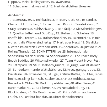
Hippo, 9. Mein Lieblingsteam, 10. Jawosama,
11. Schau mer mal, was wird, 12. HartHerzlichHeartbreaker
4er-Teams:
1. Tatzentratzler, 2. Techbasics, 3. InTeam, 4. Die Axt im Sand, 5.
Chaos mit Hühnchen, 6. Es riecht nach Pippi im Takatukaland, 7.
Crazy Bananas, 8. Kuhl&seiGang, 9. Bonifazij, 10. Die Schmidtingers,
11. Quellkartoffeln und Dup Dup, 12. Stellen und Schellen, 13.
Bsoffn blau teesvau, 14. Turboschnecken, 15. Talentfrei, 16. Is mir
wurscht, die Wiener sind fertig, 17. Hart, aber Herzi, 18. Die dicken
Nichten im dichten Fichtendickicht, 19. Aperoliker, 20. Just do it, 21.
Rolling Thunder, 22. SCHMETTERlinge, 23. Internationaler
Sandsturm auf der Pirsch, 24. Sandbuddler, 25. The Peach Body
Beach Buddies, 26. Wilsonwillwieder, 27. Team Mount Never Rest,
28. Tetrapack, 29. SG Rüsselbach Juniors, 30. Junge, was ist da los?
31. Sonderkommando Wattebällchen, 32. Kreuzigungsgruppe, 33.
Die kleine INA ist weider da, 34. Egal, erstmal Kaffee, 35. Alter, is des
hoch!, 36. Klingt komisch, ist aber so, 37. Netz-Hobbala, 38. SG
Rüsselbach Oldies, 39. Die Humpelstilzchen, 40. Alter Baum, 41.
Bärenmarke, 42. Cuba Liberos, 43.3 % Netzabdeckung, 44.
Blockbusters, 45. Die Goaßmassen, 46. Prinz Vallium und seine
Läufer, 47. Lost but had fun, 48. Ritter der Kokosnuss