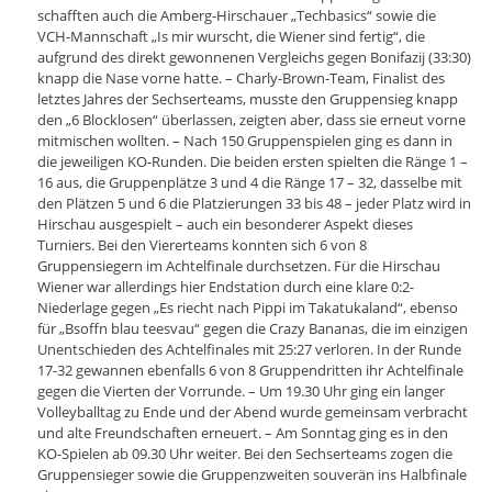
schafften auch die Amberg-Hirschauer „Techbasics“ sowie die
VCH-Mannschaft „Is mir wurscht, die Wiener sind fertig“, die
aufgrund des direkt gewonnenen Vergleichs gegen Bonifazij (33:30)
knapp die Nase vorne hatte. – Charly-Brown-Team, Finalist des
letztes Jahres der Sechserteams, musste den Gruppensieg knapp
den „6 Blocklosen“ überlassen, zeigten aber, dass sie erneut vorne
mitmischen wollten. – Nach 150 Gruppenspielen ging es dann in
die jeweiligen KO-Runden. Die beiden ersten spielten die Ränge 1 –
16 aus, die Gruppenplätze 3 und 4 die Ränge 17 – 32, dasselbe mit
den Plätzen 5 und 6 die Platzierungen 33 bis 48 – jeder Platz wird in
Hirschau ausgespielt – auch ein besonderer Aspekt dieses
Turniers. Bei den Viererteams konnten sich 6 von 8
Gruppensiegern im Achtelfinale durchsetzen. Für die Hirschau
Wiener war allerdings hier Endstation durch eine klare 0:2-
Niederlage gegen „Es riecht nach Pippi im Takatukaland“, ebenso
für „Bsoffn blau teesvau“ gegen die Crazy Bananas, die im einzigen
Unentschieden des Achtelfinales mit 25:27 verloren. In der Runde
17-32 gewannen ebenfalls 6 von 8 Gruppendritten ihr Achtelfinale
gegen die Vierten der Vorrunde. – Um 19.30 Uhr ging ein langer
Volleyballtag zu Ende und der Abend wurde gemeinsam verbracht
und alte Freundschaften erneuert. – Am Sonntag ging es in den
KO-Spielen ab 09.30 Uhr weiter. Bei den Sechserteams zogen die
Gruppensieger sowie die Gruppenzweiten souverän ins Halbfinale