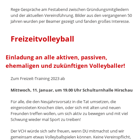
Turnerinnen
Trainingszeiten
Rege Gespräche am Festabend zwischen Gründungsmitgliedern
Übungsleiter/innen
und der aktuellen Vereinsführung. Bilder aus den vergangenen 50
Kampfrichterinnen
Jahren wurden per Beamer gezeigt und fanden großes Interesse.
Volleyball
Freizeitvolleyball
Unser
Klub
Aktuell
Einladung an alle aktiven, passiven,
Über
ehemaligen und zukünftigen Volleyballer!
den
Verein
Vorstandschaft
Zum Freizeit-Training 2023 ab
Zur
Homepage
Mittwoch, 11. Januar, um 19.00 Uhr Schulturnhalle Hirschau
Sportpark
Für alle, die den Neujahrsvorsatz in die Tat umsetzen, die
eingerosteten Knochen ölen, oder sich mit alten und neuen
Freunden treffen wollen, um sich aktiv zu bewegen und mit viel
Schwung wieder mal Sport zu treiben!
Der VCH würde sich sehr freuen, wenn DU mitmachst und wir
gemeinsam etwas Volleyballspielen können. Keine Vereinspflicht,