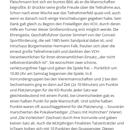
Fleischmann bot sich ein buntes Bild, als er die Mannschaften
begrüßte. Er drückte seine große Freude über die Teilnahme aus.
Schon nach einer Woche war das Teilnehmerfeld quasi voll, auch
wenn es danach noch einige Verschiebungen gegeben habe. Sein
Dank galt gleich zu Beginn den Freiwilligen des VCH, durch deren
Hilfe ein Turnier dieser Größenordnung erst möglich werde. Die
Ehrengäste, Geschäftsführer Günter Simmerl von der Conrad-
Sportförderung, die seit 1985 beim Sandpokal dabei ist, und
Hirschaus Bürgermeister Hermann Falk, freuten sich über die
erneut große Teilnehmerzahl und dankten den VCH-
Verantwortlichen für ihren ehrenamtlichen Einsatz, „der nicht
selbstverständlich ist“. Sie wünschten zwei schöne,
verletzungsfreie Tage und gaben die Spiele frei. – Pünktlich um
10.00 Uhr am Samstag begannen die Spiele. In 8
Vorrundengruppen bei den Vierermannschaften und 2 bei den
Sechserteams ging es dann auf Zeit (2x 10 Minuten) um Punkte
und Platzierungen für die KO-Runde. Jeder Satz war
gleichbedeutend mit einem Punkt, bei Unentschieden gab es
einen halben Punkt für jede Mannschaft. Und solche halben
Punkte waren oft ausschlaggebend für die Platzierung. -. Souverän
marschierten die Pokalverteidiger „Chaos mit Hühnchen“ (Vierer)
und „Die Vorletzten“ (Sechser) durch ihre Vorrunde und gaben
keinen Satz ab. Auch die letztjährigen Finalisten Tatzentratzler und
InTeam holten sich mit 10 Punkten den Gruppensieg. Diesen