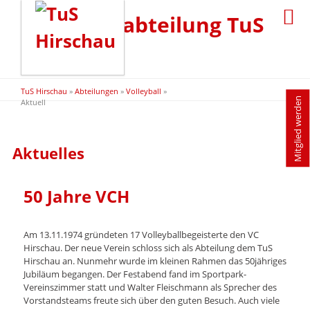
Navigation
Home
Volleyballabteilung TuS
überspringen
Aufnahmeantrag
Verein
Hirschau
Vorstandschaft
Mitgliedschaft
Sportanlagen
TuS Hirschau
»
Abteilungen
»
Volleyball
»
Mitglied werden
Historie
Aktuell
Abteilungen
Riders
Aktuelles
Club
Aktuell
50 Jahre VCH
Über
den
Verein
Am 13.11.1974 gründeten 17 Volleyballbegeisterte den VC
Vorstandschaft
Hirschau. Der neue Verein schloss sich als Abteilung dem TuS
Zur
Hirschau an. Nunmehr wurde im kleinen Rahmen das 50jähriges
Homepage
Jubiläum begangen. Der Festabend fand im Sportpark-
Kegeln
Vereinszimmer statt und Walter Fleischmann als Sprecher des
Vorstandsteams freute sich über den guten Besuch. Auch viele
Vorstandschaft