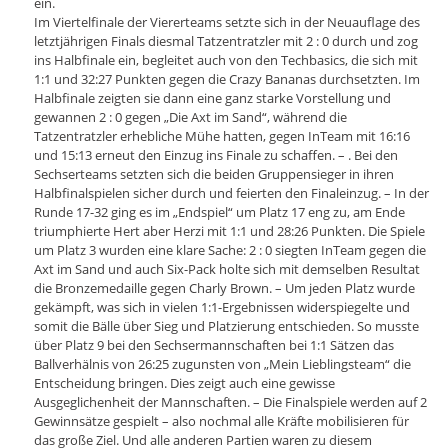
ein.
Im Viertelfinale der Viererteams setzte sich in der Neuauflage des
letztjährigen Finals diesmal Tatzentratzler mit 2 : 0 durch und zog
ins Halbfinale ein, begleitet auch von den Techbasics, die sich mit
1:1 und 32:27 Punkten gegen die Crazy Bananas durchsetzten. Im
Halbfinale zeigten sie dann eine ganz starke Vorstellung und
gewannen 2 : 0 gegen „Die Axt im Sand“, während die
Tatzentratzler erhebliche Mühe hatten, gegen InTeam mit 16:16
und 15:13 erneut den Einzug ins Finale zu schaffen. – . Bei den
Sechserteams setzten sich die beiden Gruppensieger in ihren
Halbfinalspielen sicher durch und feierten den Finaleinzug. – In der
Runde 17-32 ging es im „Endspiel“ um Platz 17 eng zu, am Ende
triumphierte Hert aber Herzi mit 1:1 und 28:26 Punkten. Die Spiele
um Platz 3 wurden eine klare Sache: 2 : 0 siegten InTeam gegen die
Axt im Sand und auch Six-Pack holte sich mit demselben Resultat
die Bronzemedaille gegen Charly Brown. – Um jeden Platz wurde
gekämpft, was sich in vielen 1:1-Ergebnissen widerspiegelte und
somit die Bälle über Sieg und Platzierung entschieden. So musste
über Platz 9 bei den Sechsermannschaften bei 1:1 Sätzen das
Ballverhälnis von 26:25 zugunsten von „Mein Lieblingsteam“ die
Entscheidung bringen. Dies zeigt auch eine gewisse
Ausgeglichenheit der Mannschaften. – Die Finalspiele werden auf 2
Gewinnsätze gespielt – also nochmal alle Kräfte mobilisieren für
das große Ziel. Und alle anderen Partien waren zu diesem