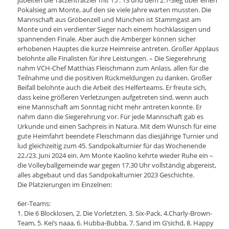
jubelten die Tatzentratzler mit 15 : 13 und dem 2:1-Sieg über einen
Pokalsieg am Monte, auf den sie viele Jahre warten mussten. Die
Mannschaft aus Gröbenzell und München ist Stammgast am
Monte und ein verdienter Sieger nach einem hochklassigen und
spannenden Finale. Aber auch die Amberger können sicher
erhobenen Hauptes die kurze Heimreise antreten. Großer Applaus
belohnte alle Finalisten für ihre Leistungen. – Die Siegerehrung
nahm VCH-Chef Matthias Fleischmann zum Anlass, allen für die
Teilnahme und die positiven Rückmeldungen zu danken. Großer
Beifall belohnte auch die Arbeit des Helferteams. Er freute sich,
dass keine größeren Verletzungen aufgetreten sind, wenn auch
eine Mannschaft am Sonntag nicht mehr antreten konnte. Er
nahm dann die Siegerehrung vor. Für jede Mannschaft gab es
Urkunde und einen Sachpreis in Natura. Mit dem Wunsch für eine
gute Heimfahrt beendete Fleischmann das diesjährige Turnier und
lud gleichzeitig zum 45. Sandpokalturnier für das Wochenende
22./23. Juni 2024 ein. Am Monte Kaolino kehrte wieder Ruhe ein –
die Volleyballgemeinde war gegen 17.30 Uhr vollständig abgereist,
alles abgebaut und das Sandpokalturnier 2023 Geschichte.
Die Platzierungen im Einzelnen:
6er-Teams:
1. Die 6 Blocklosen, 2. Die Vorletzten, 3. Six-Pack, 4.Charly-Brown-
Team, 5. Kei’s naaa, 6. Hubba-Bubba, 7. Sand im G’sichd, 8. Happy