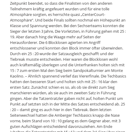
Zeitpunkt beendet, so dass die Finalisten von den anderen
Teilnehmern kräftig angefeuert wurden und für eine tolle
Atmosphäre sorgten, es herrschte quasi „CenterCourt-
Atmosphäre“. Und beide Finals sollten nochmal ein Höhepunkt an
Klasse und Spannung werden. Bei den Sechserteams konnten die
Sieger der letzten 3 Jahre, Die Vorletzten, in Führung gehen mit 25 :
19. Aber danach hing die Waage mehr auf Seiten der
Herausforderer. Die 6 Blocklosen agierten im Angriff
entschlossener und konnten den Block immer öfter überwinden.
Durch ein 25 : 20 wurde der Satzausgleich geschafft und der
Tiebreak musste entscheiden. Hier waren die Blocklosen wohl
auch kräftemäßig überlegen und die Unterfranken holten sich mit
15 : 7 zum ersten Mal den Sieg beim Sandpokalturnier am Monte
Kaolino. – Ähnlich spannend verlief das Viererfinale. Die Techbasics
hatten den besseren Start und holten sich mit 25 : 16 klar den
ersten Satz. Zunächst schien es so, als ob sie direkt zum Sieg
marschieren würden, als sie auch im zweiten Satz in Führung
gingen. Aber die Tatzentratzler gaben nicht auf, holten Punkt um
Punkt auf setzten sich in der Mitte des Satzes entscheidend ab. 25
: 20 – damit ging es auch hier in den Tiebreak. Beim letzten
Seitenwechsel hatten die Amberger Techbasics knapp die Nase
vorne, beim Stand von 10 : 10 gelang es dem Gegner aber, mit 3
guten Aufschlägen entscheidend davonzuziehen. Am Ende